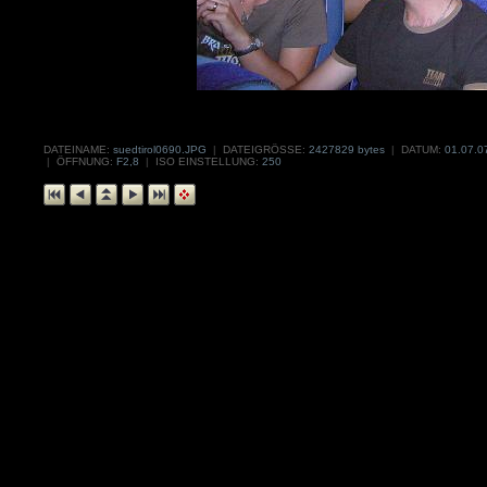
DATEINAME:
suedtirol0690.JPG
|
DATEIGRÖSSE:
2427829 bytes
|
DATUM:
01.07.0
|
ÖFFNUNG:
F2,8
|
ISO EINSTELLUNG:
250