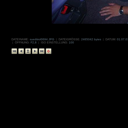
DATEINAME:
suedtirol0694.JPG
|
DATEIGRÖSSE:
2465042 bytes
|
DATUM:
01.07.0
|
ÖFFNUNG:
F2,8
|
ISO EINSTELLUNG:
100